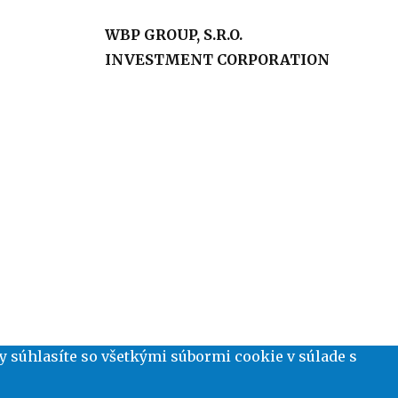
WBP GROUP, S.R.O.
INVESTMENT CORPORATION
y súhlasíte so všetkými súbormi cookie v súlade s