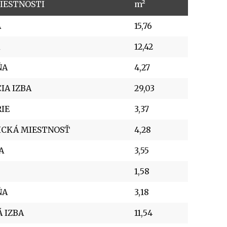
IESTNOSTI
m²
A
15,76
12,42
ŇA
4,27
IA IZBA
29,03
IE
3,37
ICKÁ MIESTNOSŤ
4,28
A
3,55
1,58
ŇA
3,18
 IZBA
11,54