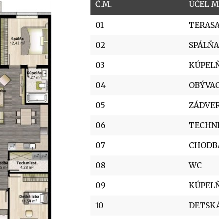
Č.M.
ÚČEL M
01
TERAS
02
SPÁLŇA
03
KÚPEL
04
OBÝVAC
05
ZÁDVER
06
TECHN
07
CHODB
08
WC
09
KÚPEL
10
DETSKÁ