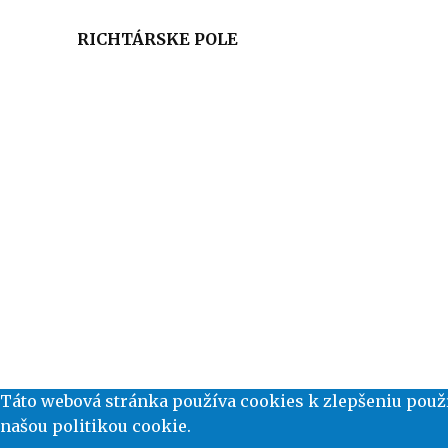
RICHTÁRSKE POLE
Táto webová stránka používa cookies k zlepšeniu použí
našou politikou cookie.