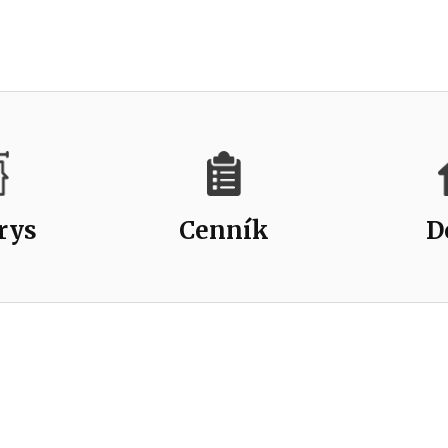
rys
Cenník
D