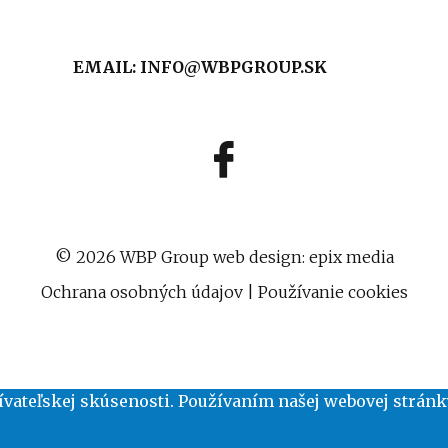
EMAIL:
INFO@WBPGROUP.SK
© 2026 WBP Group
web design
:
epix media
Ochrana osobných údajov
|
Používanie cookies
vateľskej skúsenosti. Používaním našej webovej stránk