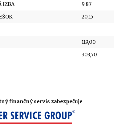
 IZBA
9,87
EŠOK
20,15
119,00
303,70
ný finančný servis zabezpečuje