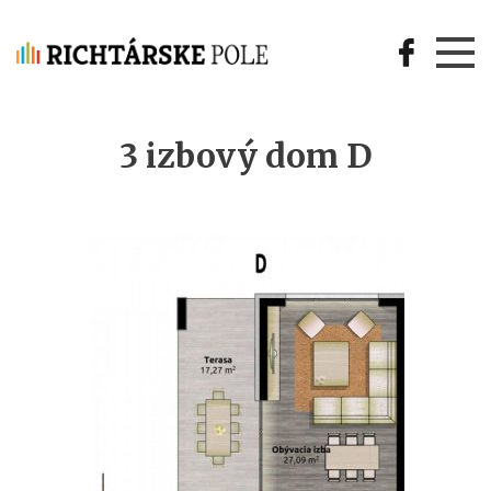
Jump to navigation
3
izbový
dom
D