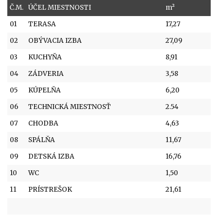
Č.M.
ÚČEL MIESTNOSTI
m²
01
TERASA
17,27
02
OBÝVACIA IZBA
27,09
03
KUCHYŇA
8,91
04
ZÁDVERIA
3,58
05
KÚPELŇA
6,20
06
TECHNICKÁ MIESTNOSŤ
2.54
07
CHODBA
4,63
08
SPÁLŇA
11,67
09
DETSKÁ IZBA
16,76
10
WC
1,50
11
PRÍSTREŠOK
21,61