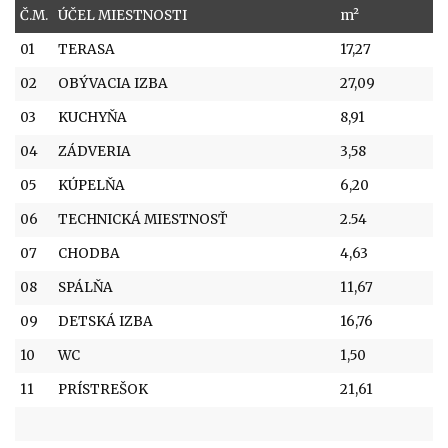
Č.M.
ÚČEL MIESTNOSTI
m²
01
TERASA
17,27
02
OBÝVACIA IZBA
27,09
03
KUCHYŇA
8,91
04
ZÁDVERIA
3,58
05
KÚPELŇA
6,20
06
TECHNICKÁ MIESTNOSŤ
2.54
07
CHODBA
4,63
08
SPÁLŇA
11,67
09
DETSKÁ IZBA
16,76
10
WC
1,50
11
PRÍSTREŠOK
21,61